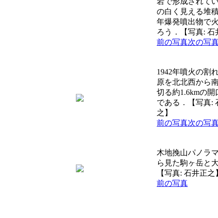
岩で形成されて
の白く見える堆積物
年爆発噴出物で
ろう．【写真: 
前の写真
次の写
1942年噴火の割
原を北北西から
切る約1.6kmの
である．【写真: 
之】
前の写真
次の写
木地挽山パノラ
ら見た駒ヶ岳と
【写真: 石井正之
前の写真