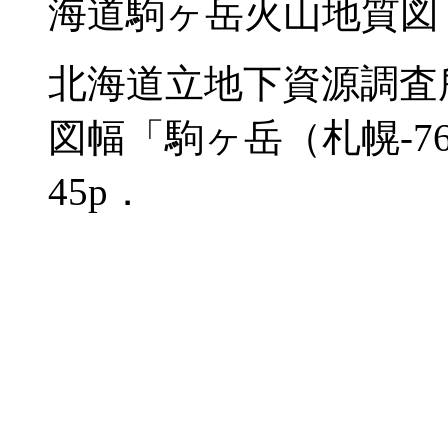
海道駒ヶ岳火山地質図
北海道立地下資源調査所
図幅「駒ヶ岳（札幌-7
45p．