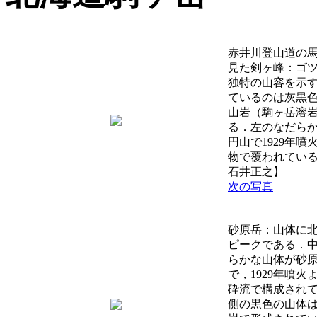
赤井川登山道の
見た剣ヶ峰：ゴ
独特の山容を示
ているのは灰黒
山岩（駒ヶ岳溶
る．左のなだら
円山で1929年噴
物で覆われている
石井正之】
次の写真
砂原岳：山体に
ピークである．
らかな山体が砂
で，1929年噴火
砕流で構成され
側の黒色の山体