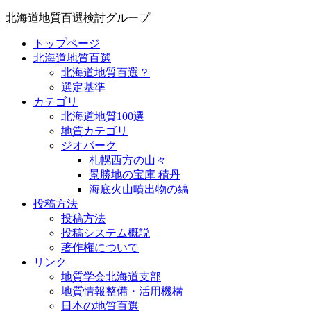
北海道地質百選検討グループ
トップページ
北海道地質百選
北海道地質百選？
選定基準
カテゴリ
北海道地質100選
地質カテゴリ
ジオパーク
札幌西方の山々
景勝地の宝庫 積丹
海底火山噴出物の縞
投稿方法
投稿方法
投稿システム概説
著作権について
リンク
地質学会北海道支部
地質情報整備・活用機構
日本の地質百選