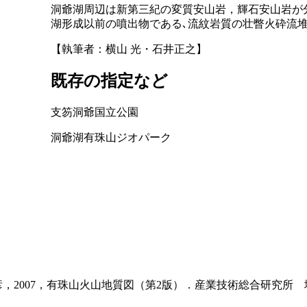
洞爺湖周辺は新第三紀の変質安山岩，輝石安山岩が
湖形成以前の噴出物である､流紋岩質の壮瞥火砕流
【執筆者：横山 光・石井正之】
既存の指定など
支笏洞爺国立公園
洞爺湖有珠山ジオパーク
，2007，有珠山火山地質図（第2版）．産業技術総合研究所