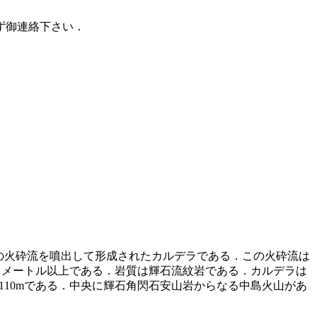
ず御連絡下さい．
に大量の火砕流を噴出して形成されたカルデラである．この火砕流は
ロメートル以上である．岩質は輝石流紋岩である．カルデラは
平均110mである．中央に輝石角閃石安山岩からなる中島火山があ