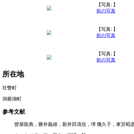
【写真: 】
前の写真
【写真: 】
前の写真
【写真: 】
前の写真
所在地
壮瞥町
洞爺湖町
参考文献
曽屋龍典，勝井義雄，新井田清信，堺 幾久子，東宮昭彦