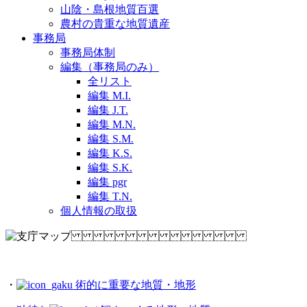
山陰・島根地質百選
農村の貴重な地質遺産
事務局
事務局体制
編集（事務局のみ）
全リスト
編集 M.I.
編集 J.T.
編集 M.N.
編集 S.M.
編集 K.S.
編集 S.K.
編集 pgr
編集 T.N.
個人情報の取扱
・
術的に重要な地質・地形