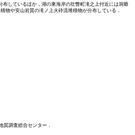
分布しているほか，湖の東海岸の壮瞥町滝之上付近には洞爺
堆積物や安山岩質の滝ノ上火砕流堆積物が分布している．
 地質調査総合センター．