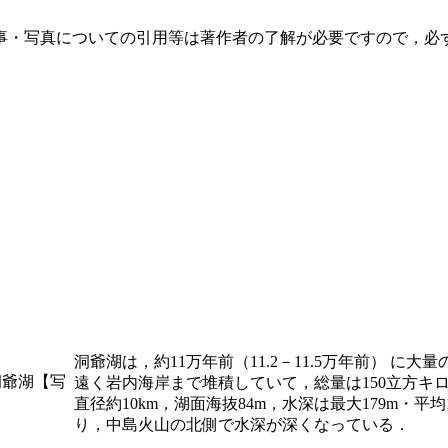
事・写真についての引用等は著作者の了解が必要ですので，必
洞爺湖は，約11万年前（11.2－11.5万年前） 
洞爺湖【写
遠く岩内海岸まで堆積していて，総量は150立方キ
直径約10km，湖面海抜84m，水深は最大179m・
り，中島火山の北側で水深が深くなっている．