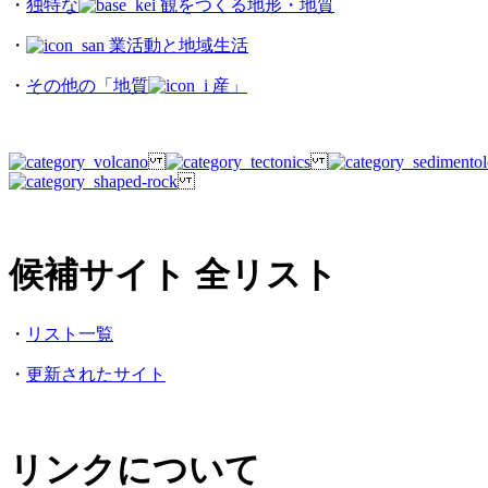
・
独特な
観をつくる地形・地質
・
業活動と地域生活
・
その他の「地質
産」
候補サイト 全リスト
・
リスト一覧
・
更新されたサイト
リンクについて