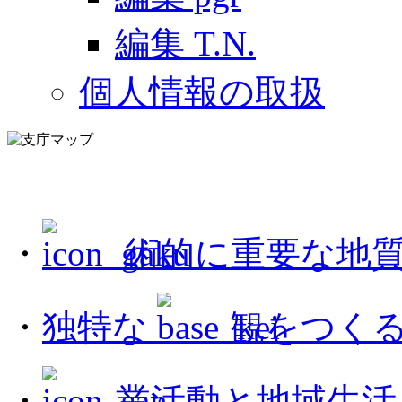
編集 T.N.
個人情報の取扱
・
術的に重要な地
・
独特な
観をつくる
・
業活動と地域生活