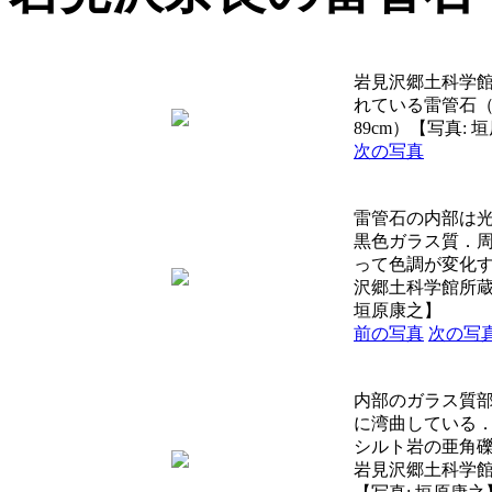
岩見沢郷土科学
れている雷管石
89cm）【写真: 
次の写真
雷管石の内部は
黒色ガラス質．
って色調が変化
沢郷土科学館所蔵
垣原康之】
前の写真
次の写
内部のガラス質
に湾曲している
シルト岩の亜角
岩見沢郷土科学