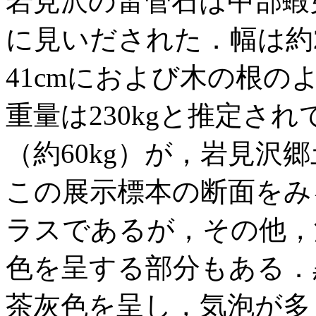
岩見沢の雷管石は中部蝦
に見いだされた．幅は約2
41cmにおよび木の根
重量は230kgと推定さ
（約60kg）が，岩見沢
この展示標本の断面をみ
ラスであるが，その他，
色を呈する部分もある．
茶灰色を呈し，気泡が多